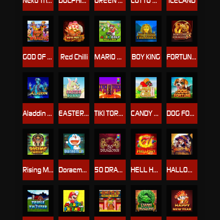
Neko The Fortune Cat
DOLPHIN REEF
GREEN GOLD
LOTTO MADNESS
ICELAND
GOD OF WEALTH
Red Chilli
MARIO GOLF
BOY KING
FORTUNE DRAGON 88
Aladdin Wishes
EASTER BUNNY
TIKI TORCH
CANDY CRUSH
DOG FORTUNE
Rising Maya
Doraemon
50 DRAGONS
HELL HOT 100
HALLOWIN