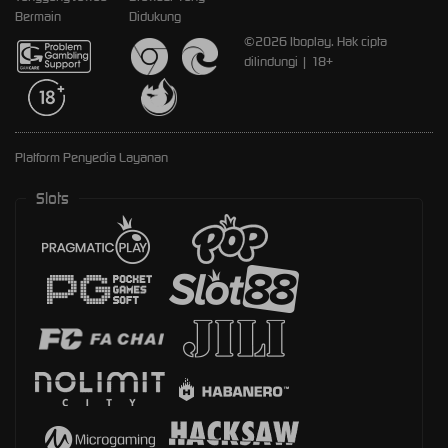
Bermain
Didukung
©2026 Iboplay. Hak cipta
dilindungi | 18+
Platform Penyedia Layanan
Slots