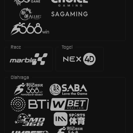
Race
Togel
Olahraga