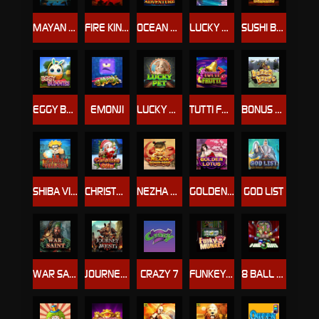
MAYAN TEMPLE
FIRE KINGDOM
OCEAN ADVENTURE
LUCKY BEASTS
SUSHI BONANZA
EGGY BUNNIES
EMONJI
LUCKY PET
TUTTI FRUTTI
BONUS BEAR
SHIBA VILLAGE
CHRISTMAS GIFT
NEZHA DEMON REBORN
GOLDEN LOTUS
GOD LIST
WAR SAINT
JOURNEY WEST
CRAZY 7
FUNKEY MONKEY
8 BALL SLOTS