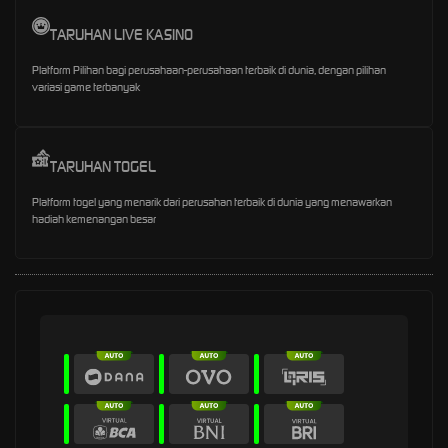
TARUHAN LIVE KASINO
Platform Pilihan bagi perusahaan-perusahaan terbaik di dunia, dengan pilihan
variasi game terbanyak
TARUHAN TOGEL
Platform togel yang menarik dari perusahan terbaik di dunia yang menawarkan
hadiah kemenangan besar