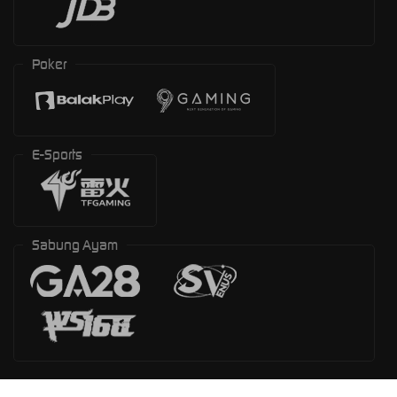
Poker
E-Sports
Sabung Ayam