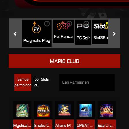
i
i
i
i
i
Facha
Fat Panda
Slot88 x PP
PG Soft
Pragmatic Play
MARIO CLUB
Semua
Top
Slots
permainan
20
Mystical Beasts
Snake Castle
Aliens Madness
GREAT BLUE
Sea Circus