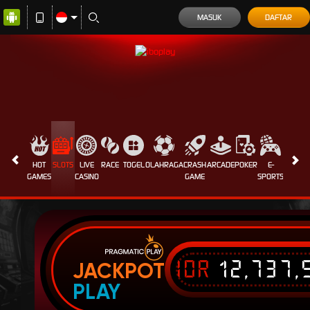
MASUK
DAFTAR
HOT
SLOTS
LIVE
RACE
TOGEL
OLAHRAGA
CRASH
ARCADE
POKER
E-
SABUN
GAMES
CASINO
GAME
SPORTS
AYAM
IDR
12,737,
JACKPOT
PLAY