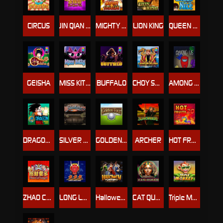
CIRCUS
JIN QIAN WA
MIGHTY SPARTAN
LION KING
QUEEN OF THE NILE
GEISHA
MISS KITTY
BUFFALO
CHOY SUN DOA
AMONG US
DRAGON BALL
SILVER BULLET
GOLDEN TOUR
ARCHER
HOT FRUITS 20
ZHAO CAI TONG ZHI
LONG LONG LONG
Halloween Fortune
CAT QUEEN
Triple Monkey