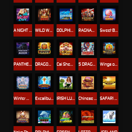
A NIGHT OUT
WILD WEST
DOLPHIN TREASURE
RAGNAROK FIRE STORM
Sweet Buffet
PANTHER MOON
DRAGON GATE
Cai Shen Do
5 DRAGONS
Wings of God
Winter Magic
Excalibur Legend
IRISH LUCK
Chinese Fair
SAFARI HEAT