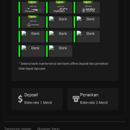
* Selama bank maintenance dan bank offline deposit dan penarikan
tidak dapat diproses
Deposit
Penarikan
Rata-rata 1 Menit
Rata-rata 3 Menit
Tanggung Jawab
Browser Yang