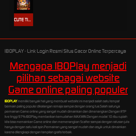
CUTE TIGER
IBOPLAY - Link Login Resmi Situs Gacor Online Terpercaya
Mengapa IBOPlay menjadi
pilihan sebagai website
Game online paling populer
IBOPLAY
memiliki banyak hal yang membuat website ini menjadi salah satu tempat
bermain paling populer dikalangan remaja sampai dengan orang tua.Salah satunya
permainan Game online yang sangat mudah dimainkan dan dimenangkan.Dengan RTP
live tinggi 97% IBOPlay memberikan kemudahan MAXWIN.Dengan modal 10 ribu rupiah
kita bisa memainkan Game online dan memenangkan Scatter sampai dengan ratusan juta
hanya dengan satu kali spin.Permainan yang sangat mudah dan asyik untuk dimainkan
karena dilengkapi dengan tampilan grafis terbaik.