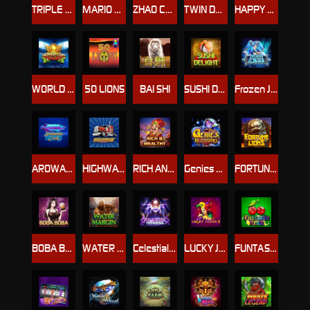
TRIPLE TWISTER
MARIO AND FRIENDS
ZHAO CAI JIN BAO
TWIN DRAGON
HAPPY NEW YEAR
WORLD CUP FRENZY
50 LIONS
BAI SHI
SUSHI DELIGHT
Frozen Joker
AROWANAS LUCK
HIGHWAY KING
RICH AND WEALTHY
Genies Blessing
FORTUNE LIONS
BOBA BOBA
WATER MARGIN
Celestial Goddess
LUCKY JOKER 5
FUNTASTIC FRUIT