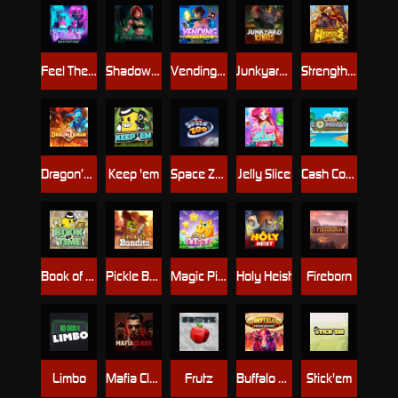
Feel The Beat
Shadow Treasure
Vending Machine
Junkyard Kings
Strength Of Hercules
Dragon’s Domain
Keep 'em
Space Zoo
Jelly Slice
Cash Compass
Book of Time
Pickle Bandits
Magic Piggy
Holy Heist
Fireborn
Limbo
Mafia Clash
Frutz
Buffalo Stack'n'Sync
Stick'em