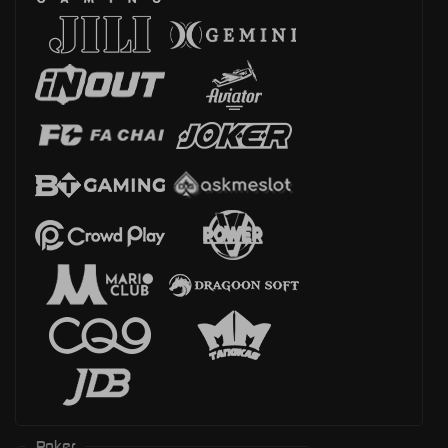
Poker