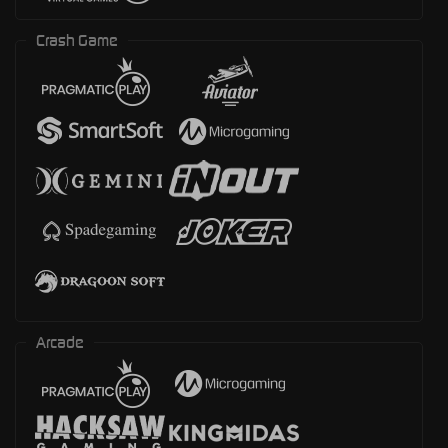
Crash Game
Arcade