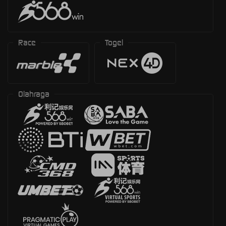
Race
Togel
Olahraga