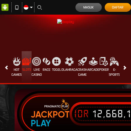
MASUK
DAFTAR
HOT
SLOTS
LIVE
RACE
TOGEL
OLAHRAGA
CRASH
ARCADE
POKER
E-
SABUN
GAMES
CASINO
GAME
SPORTS
AYAM
IDR
12,668,
JACKPOT
PLAY