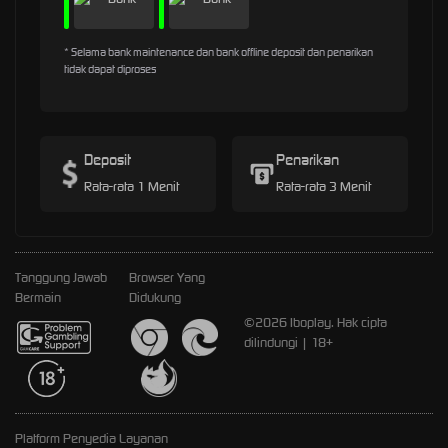
* Selama bank maintenance dan bank offline deposit dan penarikan
tidak dapat diproses
Deposit
Penarikan
Rata-rata 1 Menit
Rata-rata 3 Menit
Tanggung Jawab
Browser Yang
Bermain
Didukung
©2026 Iboplay. Hak cipta
dilindungi | 18+
Platform Penyedia Layanan