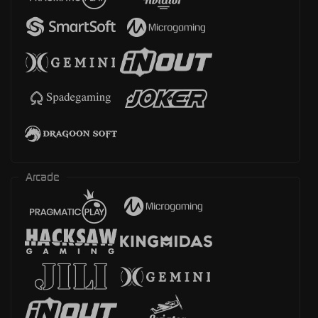
Arcade