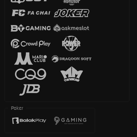
Poker