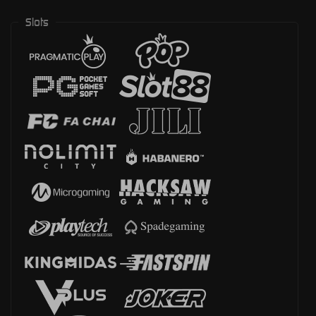
Slots