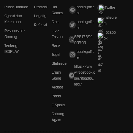
Pusat Bantuan
Promosi
Hot
iboplayoffic
Twitter
Games
ial
Syarat dan
Loyalty
Instagra
Ketentuan
Slots
iboplayoffic
m
Referral
ial
Responsible
Live
Facebo
Gaming
Casino
62813394
ok
09593
Tentang
Race
IBOPLAY
iboplayoffic
Togel
ial
Olahraga
https://ww
Crash
w.facebook.c
Game
om/iboplay.
real/
Arcade
Poker
E-Sports
Sabung
Ayam