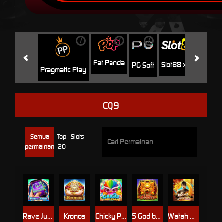
i
i
i
i
i
Facha
Fat Panda
Slot88 x PP
PG Soft
Pragmatic Play
CQ9
Semua
Top
Slots
permainan
20
Rave Jump Mobile
Kronos
Chicky Parm Parm
5 God beasts
Watah Master Turbo