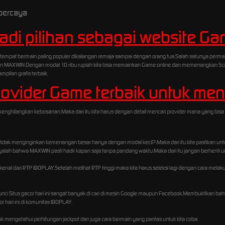
rpercaya
i pilihan sebagai website Gam
u tempat bermain paling populer dikalangan remaja sampai dengan orang tua.Salah satunya per
MAXWIN.Dengan modal 10 ribu rupiah kita bisa memainkan Game online dan memenangkan Scatte
pilan grafis terbaik.
rovider Game terbaik untuk men
ghilangkan kebosanan.Maka dari itu kita harus dengan detail mencari provider mana yang bisa 
idak menginginkan kemenangan besar hanya dengan modal kecil?.Maka dari itu kita pastikan un
lah bahwa MAXWIN pasti hadir kapan saja tanpa pandang waktu.Maka dari itu jangan berhenti
enal dari RTP IBOPLAY.Setelah melihat RTP tinggi maka kita harus seleksi lagi dengan cara melak
unci Situs gacor hari ini sangat banyak di cari di mesin Google maupun Facebook.Membuktikan bah
or hari ini di komunitas IBOPLAY.
 mengetahui perhitungan jackpot dan juga cara bermain yang pantas untuk kita coba.