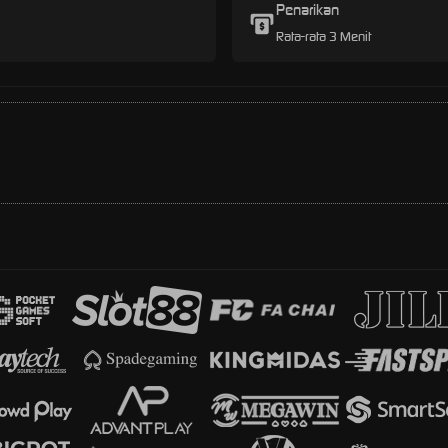
Penarikan
Rata-rata 3 Menit