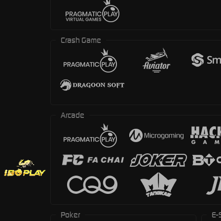
Crash Game
Arcade
Poker
E-