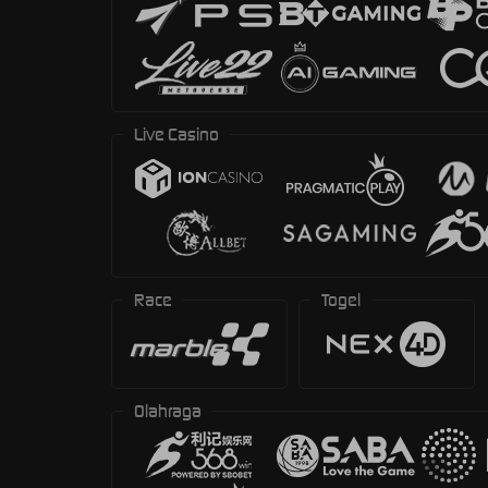
Live Casino
Race
Togel
Olahraga