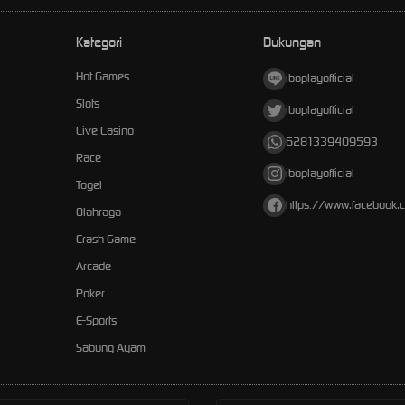
Kategori
Dukungan
Hot Games
iboplayofficial
Slots
iboplayofficial
Live Casino
6281339409593
Race
iboplayofficial
Togel
https://www.facebook.
Olahraga
Crash Game
Arcade
Poker
E-Sports
Sabung Ayam