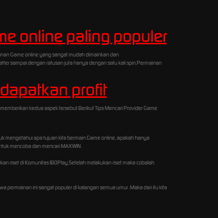
e online paling populer
mainan Game online yang sangat mudah dimainkan dan
r sampai dengan ratusan juta hanya dengan satu kali spin.Permainan
dapatkan profit
memberikan kedua aspek tersebut.Berikut Tips Mencari Provider Game
tuk mengetahui apa tujuan kita bermain Game online, apakah hanya
 untuk mencoba dan mencari MAXWIN.
ukan riset di Komunitas IBOPlay.Setelah melakukan riset maka cobalah
wa permainan ini sangat populer di kalangan semua umur .Maka dari itu kita