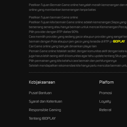
Pastikan Tujuan Bermain Game online hanyalah meraih kemenangan dan men
online yang memberikan kemenangan tanpa batas:
Pastikan Tujuan bermain Game online
Pastikan Tujuan kita bermain Game online adalah kemenangan,Siapa yang t
bersenang senang atau hanya bermain untuk mencari Kemenangan.Percaya
Pilih provider dengan RTP diatas 90%
Cara memilih provider yang sedang gacor ataupun provider yang sangat terk
bermain dengan Pola ataupun jam gacor yang tersedia di RTP p>
IBOPLAY
.
Cari Game online yang banyak dimainkan player lain
Pemain Game online tidaklah sedikit, dengan komunitas aktif dengan kata k
juga harus lebih sering aktif di komunitas agar tahu update tentang Situs gac
Pilih permainan yang kita ketahui cara bermain dan perhitungannya
Setelah mendapatkan rekomendasi kita hanya perlu mencoba bermain untuk
Kebijaksanaan
Platform
Pusat Bantuan
Promosi
Syarat dan Ketentuan
Loyalty
Responsible Gaming
Referral
Tentang IBOPLAY