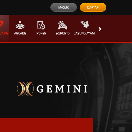
MASUK
DAFTAR
 GAME
ARCADE
POKER
E-SPORTS
SABUNG AYAM
PROMOSI