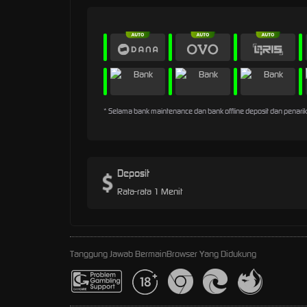
* Selama bank maintenance dan bank offline deposit dan penarik
Deposit
Rata-rata 1 Menit
Tanggung Jawab Bermain
Browser Yang Didukung