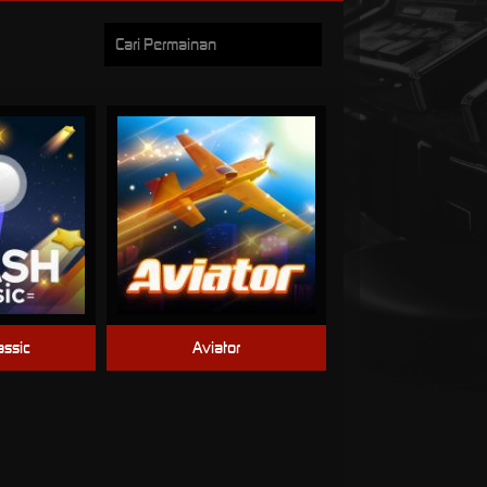
assic
Aviator