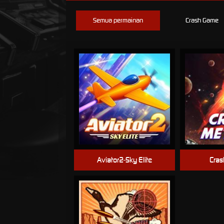
Semua permainan
Crash Game
Aviator2-Sky Elite
Cras