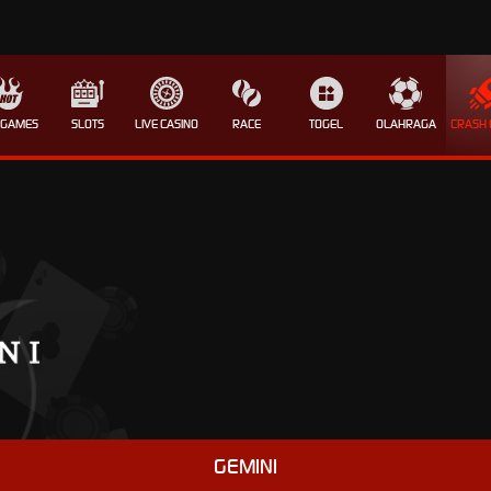
 GAMES
SLOTS
LIVE CASINO
RACE
TOGEL
OLAHRAGA
CRASH
GEMINI