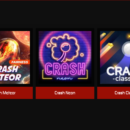
h Meteor
Crash Neon
Crash Cl