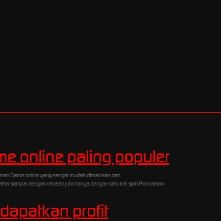
e online paling populer
mainan Game online yang sangat mudah dimainkan dan
r sampai dengan ratusan juta hanya dengan satu kali spin.Permainan
dapatkan profit