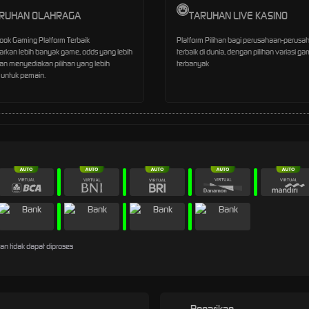
RUHAN OLAHRAGA
TARUHAN LIVE KASINO
ook Gaming Platform Terbaik
Platform Pilihan bagi perusahaan-perusa
kan lebih banyak game, odds yang lebih
terbaik di dunia, dengan pilihan variasi g
 dan menyediakan pilihan yang lebih
terbanyak
untuk pemain.
an tidak dapat diproses
Penarikan