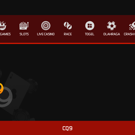
 GAMES
SLOTS
LIVE CASINO
RACE
TOGEL
OLAHRAGA
CRASH
CQ9