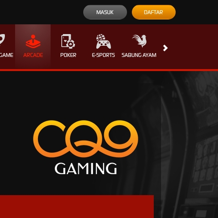
MASUK
DAFTAR
 GAME
ARCADE
POKER
E-SPORTS
SABUNG AYAM
PROMOSI