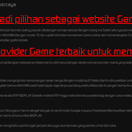
rpercaya
i pilihan sebagai website Gam
u tempat bermain paling populer dikalangan remaja sampai dengan orang tua.Salah satunya per
MAXWIN.Dengan modal 10 ribu rupiah kita bisa memainkan Game online dan memenangkan Scatte
pilan grafis terbaik.
rovider Game terbaik untuk men
ghilangkan kebosanan.Maka dari itu kita harus dengan detail mencari provider mana yang bisa 
idak menginginkan kemenangan besar hanya dengan modal kecil?.Maka dari itu kita pastikan un
lah bahwa MAXWIN pasti hadir kapan saja tanpa pandang waktu.Maka dari itu jangan berhenti
enal dari RTP IBOPLAY.Setelah melihat RTP tinggi maka kita harus seleksi lagi dengan cara melak
unci Situs gacor hari ini sangat banyak di cari di mesin Google maupun Facebook.Membuktikan bah
or hari ini di komunitas IBOPLAY.
 mengetahui perhitungan jackpot dan juga cara bermain yang pantas untuk kita coba.