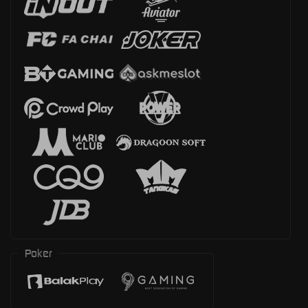
Poker