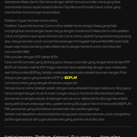
kebosanan.Maka dari itu kita harus dengan detail mencari provider mana yang bisa
memberikan kedua aspek tersebut.Berikut Tips Mencari Provider Game online yang
memberikan kemenangan tanpa batas:
Pastikan Tujuan bermain Game online
Pastikan Tujuan kita bermain Game online adalah kemenangan,Siapa yang tidak
menginginkan kemenangan besar hanya dengan modal kecil?.Maka dari itu kita pastikan
untuk mengetahui apa tujuan kita bermain Game online, apakah hanya bersenang senang
atau hanya bermain untuk mencari Kemenangan.Percayalah bahwa MAXWIN pasti hadir
kapan saja tanpa pandang waktu.Maka dari itu jangan berhenti untuk mencoba dan
mencari MAXWIN.
Pilih provider dengan RTP diatas 90%
Cara memilih provider yang sedang gacor ataupun provider yang sangat terkenal dari RTP
IBOPLAY.Setelah melihat RTP tinggi maka kita harus seleksi lagi dengan cara melakukan
riset di Komunitas IBOPlay.Setelah melakukan riset maka cobalah bermain dengan Pola
ataupun jam gacor yang tersedia di RTP p>
IBOPLAY
.
Cari Game online yang banyak dimainkan player lain
Pemain Game online tidaklah sedikit, dengan komunitas aktif dengan kata kunci Situs gacor
hari ini sangat banyak di cari di mesin Google maupun Facebook.Membuktikan bahwa
permainan ini sangat populer di kalangan semua umur .Maka dari itu kita juga harus lebih
sering aktif di komunitas agar tahu update tentang Situs gacor hari ini di komunitas IBOPLAY.
Pilih permainan yang kita ketahui cara bermain dan perhitungannya
Setelah mendapatkan rekomendasi kita hanya perlu mencoba bermain untuk mengetahui
perhitungan jackpot dan juga cara bermain yang pantas untuk kita coba.