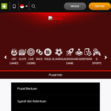
MASUK
DAFTAR
HOT
SLOTS
LIVE
RACE
TOGEL
OLAHRAGA
CRASH
ARCADE
POKER
E-
SABUN
GAMES
CASINO
GAME
SPORTS
AYAM
Pusat Info
Pusat Bantuan
Syarat dan Ketentuan