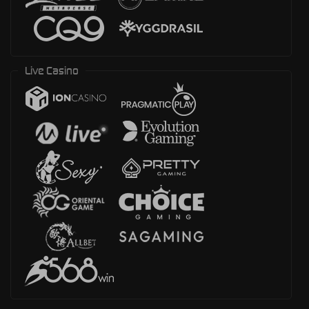
Live Casino